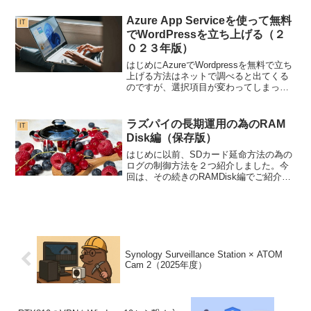
するのは難しいことがあります。こうい
う時に、余っているラズパイがあれば、
Azure App Serviceを使って無料
IT
サクッとアク...
でWordPressを立ち上げる（２
０２３年版）
はじめにAzureでWordpressを無料で立ち
上げる方法はネットで調べると出てくる
のですが、選択項目が変わってしまっ
て、通常の方法だと「MySQL In App」を
選択できないため、どうしても無料だけ
では作れなくなっています。今回は、
ラズパイの長期運用の為のRAM
IT
そ...
Disk編（保存版）
はじめに以前、SDカード延命方法の為の
ログの制御方法を２つ紹介しました。今
回は、その続きのRAMDisk編でご紹介し
たいと思います。今回やることは、ログ
の出力先をSDカードではなく、メモリに
してしまうという方法です。テンポラリ
領域をＲＡＭへ...
Synology Surveillance Station × ATOM
Cam 2（2025年度）