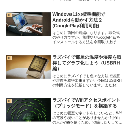
ストールします。sudo apt-get install
python3-pipsudo pip3 install --upg...
Windows11の標準機能で
IT
Androidを動かす方法２
(GooglePlay利用可能)
はじめに前回の続編になります。非公式
のやり方ですが、無理やりGooglePlayを
インストールする方法を今回取り上げた
いと思います。GooglePlayをインストー
ル出来れば、もう何でも入れ放題ですよ
ね。欠点は、自動で「Windows An...
ラズパイで部屋の温度や湿度を取
IT
得してグラフ化しよう（USBRH
編）
はじめにラズパイでも色々な方法で温度
や湿度を取得出来ますが、今回はUSBRH
の利用方法を記載しています。またおま
けにmuninでのプラグインまで作成してし
まおうと思います。今回使うセンサーは
これです。準備作業１．コンパイル出来
ラズパイでWifiアクセスポイント
IT
るように必要パ...
（ブリッジモード）を構築する
はじめに寝室でネットをしていると、Wifi
の電波や弱いことがありませんか？沢山
の人がWifiを使うため、混線したりして、
なかなか全ての部屋に電波が届くように