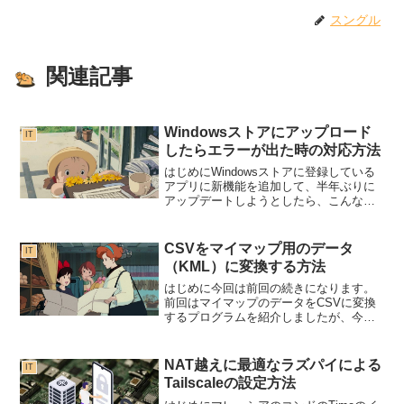
スングル
関連記事
Windowsストアにアップロード
IT
したらエラーが出た時の対応方法
はじめにWindowsストアに登録している
アプリに新機能を追加して、半年ぶりに
アップデートしようとしたら、こんなエ
ラーが出て、アップデート出来ませんで
した・・・・。・提出する前に、すべて
のパッケージ検証エラーを修正する必要
CSVをマイマップ用のデータ
IT
があります。・パッ...
（KML）に変換する方法
はじめに今回は前回の続きになります。
前回はマイマップのデータをCSVに変換
するプログラムを紹介しましたが、今回
はその逆のCSVをKMLに変換する方法を
お伝えしたいと思います。CSVにしてデ
ータを整理した後に、元に戻す時にご利
NAT越えに最適なラズパイによる
IT
用くださいませ。...
Tailscaleの設定方法