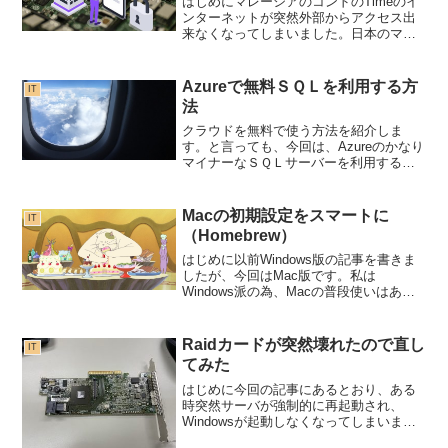
はじめにマレーシアのコンドのTimeのイ
ンターネットが突然外部からアクセス出
来なくなってしまいました。日本のマン
ションタイプのネットと一緒って状態で
すね。きっとうちのコンドも使う方が増
えたせいだと思います。外部からアクセ
Azureで無料ＳＱＬを利用する方
IT
ス出来なくなるのは困...
法
クラウドを無料で使う方法を紹介しま
す。と言っても、今回は、Azureのかなり
マイナーなＳＱＬサーバーを利用する方
法です。
Macの初期設定をスマートに
IT
（Homebrew）
はじめに以前Windows版の記事を書きま
したが、今回はMac版です。私は
Windows派の為、Macの普段使いはあま
りしないのですが、動画作成やiOSアプリ
には欠かせないので今回備忘録を兼ね
て、記事にさせていただきました。紹介
Raidカードが突然壊れたので直し
IT
するのは、超...
てみた
はじめに今回の記事にあるとおり、ある
時突然サーバが強制的に再起動され、
Windowsが起動しなくなってしまいまし
た。結論から言いますとRaidカードの故