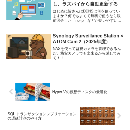
「WireG...
し、ラズパイから自動更新する
はじめに皆さんはDDNSは何を使ってい
ますか？何でもよくて無料で使うなら以
前照会した「no-ip」などが使いやすいで
すよね。今回は、自分でドメインを取っ
てそれを利用する方法です。ドメインも
よくキャンペーンを行っているので、最
Synology Surveillance Station ×
IT
初の１年は１円で...
ATOM Cam 2（2025年度）
NASを使って監視カメラを管理できるん
だ。格安カメラでも出来るから試してみ
て！！
Hyper-Vの仮想ディスクの最適化
SQL トランザクションレプリケーション
の遅延計測のやり方