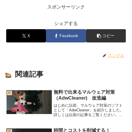
スポンサーリンク
シェアする
X
Facebook
コピー
スングル
関連記事
無料で出来るマルウェア対策
IT
（AdwCleaner) 改造編
はじめに以前、マルウェア対策のソフト
として「AdwCleaner」を紹介しました。
詳しくは以前の記事をご覧ください。そ
の中で「コマンドライン」から実行の仕
方もご紹介させていただきましたが、今
回はそれを実際に応用して、全自動で最
時間とコストを削減する！
IT