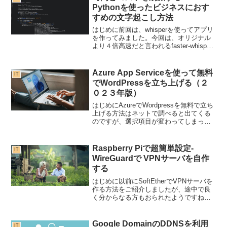
新版の「Adw...
Pythonを使ったビジネスにおす
すめの文字起こし方法
はじめに前回は、whisperを使ってアプリ
を作ってみました。今回は、オリジナル
より４倍高速だと言われるfaster-whisper
を使って作り直してみたいと思います。
事前準備１．FFMPEGをダウンロードし
て使えるようにします。①. 下記...
Azure App Serviceを使って無料
IT
でWordPressを立ち上げる（２
０２３年版）
はじめにAzureでWordpressを無料で立ち
上げる方法はネットで調べると出てくる
のですが、選択項目が変わってしまっ
て、通常の方法だと「MySQL In App」を
選択できないため、どうしても無料だけ
では作れなくなっています。今回は、
Raspberry Piで超簡単設定-
IT
そ...
WireGuardで VPNサーバを自作
する
はじめに以前にSoftEtherでVPNサーバを
作る方法をご紹介しましたが、途中で良
く分からなる方もおられたようですね。
最近はVPNを作るものとても簡単にな
り、また高速になっていますので、２０
２１年版のVPNの設定として、今回は
Google DomainのDDNSを利用
IT