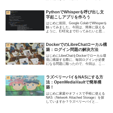
を、失敗しないように丁寧に紹介しま
す。
PythonでWhisperを呼び出し文
IT
字起こしアプリを作ろう
はじめに前回、Google ColabでWhisperを
触ってみました。今回は、簡単に扱える
ように、EXE化まで行ってみたいと思い
ます。プログラムはこんな感じファイル
名は適当に「whisper_demo.py」です。
お好みに合わせて改造して...
DockerでのLibreChatローカル構
IT
築：ログイン問題の解決方法
はじめにLibreChatをDockerでローカル環
境に構築する際に、毎回ログインが必要
になる問題に陥ったので、今回は、この
問題を解決する方法を紹介します。結論
から言うと、設定を変えるだけで実現で
きました。問題の概要LibreChatをDo...
ラズベリーパイをNASにする方
IT
法：OpenMediaVaultで簡単構
築！
はじめに家庭やオフィスで手軽に使える
NAS（Network Attached Storage）を探
していますか？ラズベリーパイと
OpenMediaVaultを使えば、低コストで高
機能なNASを自作できます。この記事で