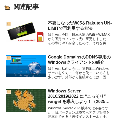
関連記事
不要になったW05をRakuten UN-
IT
LIMITで再利用する方法
はじめに今回、日本の家のWifiをWiMAX
から固定のフレッツ光に変更しました。
その際にW05が余ったので、それを再利
用して、「Rakuten UN-LIMIT」で利用で
きるように設定する方法を紹介したいと
思います。前準備１．下記のものをダ...
Google DomainsのDDNS専用の
IT
Windowsクライアントの紹介
はじめに私のように、遠隔地にWindows
サーバを立てて、何かと使っている方も
多いはず。外部から接続するには、固定
IPサービスを利用している人は良いです
が、そうでなければ、ルーターなどがリ
セットされるごとに、IPが変わってしま
Windows Server
IT
うので、DDN...
2016/2019/2022 に “こっそり”
winget を導入しよう！（2025年
版）
Windows Server 2025以降では不要です
が、旧バージョン環境でもアプリ管理を
効率化できる「裏技インストール」手順