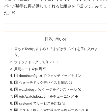
パイが勝手に再起動してくれる仕組みを「掘って」みまし
た。⛏️
目次
🛒もぐTechおすすめ！「まずはラズパイを手に入れよ
う」
ウォッチドッグって何？ 🐕‍🦺
掘削ルート全体図 ⛏️
1️⃣ /boot/config.txt でウォッチドッグをオン！
2️⃣ ウォッチドッグデバイスを確認 🧐
3️⃣ watchdog パッケージをインストール 🛠️
4️⃣ /etc/watchdog.conf をチューニング 🎛️
5️⃣ systemd でサービスを起動 🚀
6️⃣ テスト！掘った穴に落ちても復活するか？ 🧪