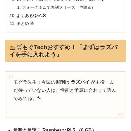
フォークボムで強制フリーズ（危険⚠️）
よくあるQ&A 🎤
まとめ 📝
🛒もぐTechおすすめ！「まずはラズパ
イを手に入れよう」
モグラ先生：今回の掘削は
ラズパイ
が主役！ま
だ持っていない人は、性能と予算に合わせて選ん
でみてね。🐾
最新＆最速！ Raspberry Pi 5 （8 GB）