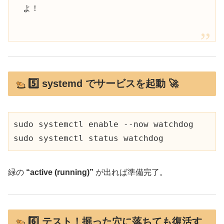
よ！
5️⃣ systemd でサービスを起動 🚀
sudo systemctl enable --now watchdog

緑の
“active (running)”
が出れば準備完了。
6️⃣ テスト！掘った穴に落ちても復活す