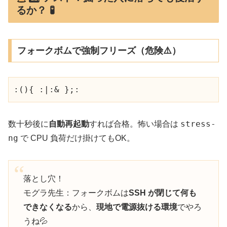
るか？ 🧪
フォークボムで強制フリーズ（危険⚠️）
stress-
数十秒後に
自動再起動
すれば合格。怖い場合は
ng
で CPU 負荷だけ掛けてもOK。
落とし穴！
モグラ先生：フォークボムは
SSH が閉じて何も
できなくなる
から、
現地で電源抜ける環境
でやろ
うね💦