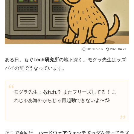
2019.05.16
2025.04.27
ある日、
もぐTech研究所
の地下深く。モグラ先生はラズ
パイの前でうなっています。
モグラ先生：あれれ？ またフリーズしてる！ こ
れじゃあ海外からじゃ再起動できないよ〜🥲
そこで今回は、
ハードウェアウォッチドッグ
を使ってラズ