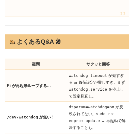
よくあるQ&A 🎤
疑問
サクッと回答
watchdog-timeout
が短すぎ
る or 負荷設定が厳しすぎ。まず
Pi が再起動ループする…
watchdog.service
を停止し
て設定見直し。
dtparam=watchdog=on
が反
映されてない。
sudo rpi-
/dev/watchdog
が無い！
eeprom-update
→ 再起動で解
決することも。