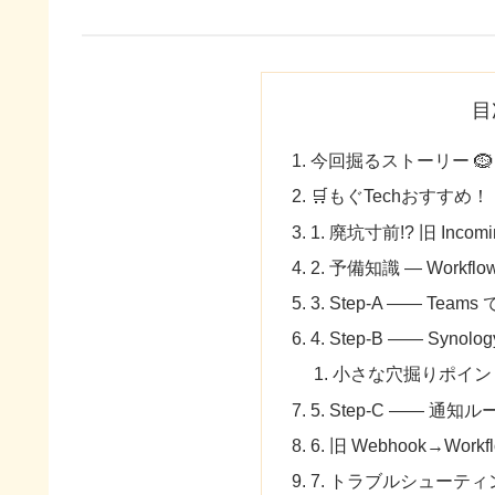
目
今回掘るストーリー 🪹
🛒もぐTechおすすめ
1. 廃坑寸前!? 旧 Incom
2. 予備知識 ― Workfl
3. Step-A —— Teams 
4. Step-B —— Synolo
小さな穴掘りポイン
5. Step-C —— 通
6. 旧 Webhook→Wo
7. トラブルシューティン