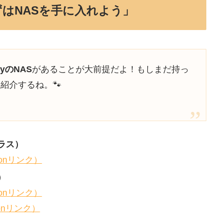
ずはNASを手に入れよう」
gyのNAS
があることが大前提だよ！もしまだ持っ
紹介するね。🐾
ラス）
mazonリンク）
）
mazonリンク）
azonリンク）