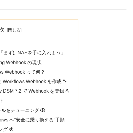
次
！「まずはNASを手に入れよう」
ing Webhook の現状
ows Webhook って何？
で Workflows Webhook を作成 🐾
gy DSM 7.2 で Webhook を登録 ⛏️
ト
知ルールをチューニング 🪹
rkflows へ“安全に乗り換える”手順
グ 🎯