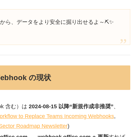
るから、データをより安全に掘り出せるよ～⛏️✨
Webhook の現状
bhook 含む）は
2024-08-15 以降“新規作成非推奨”
、
orkflow to Replace Teams Incoming Webhooks
,
 Sector Roadmap Newsletter
)
office.com →
.webhook.office.com
へ更新
すれば