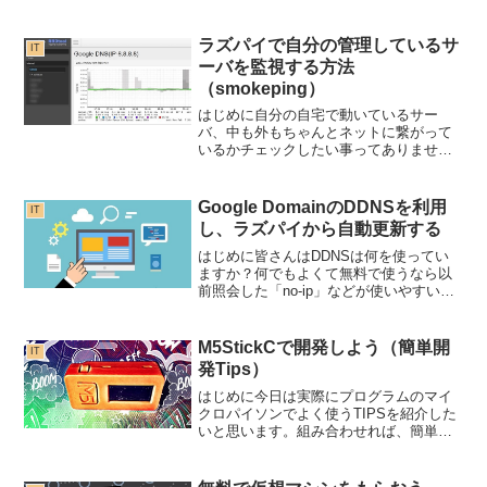
の仕様変更に対応した最新のプログラム
について解説します。プログラムの実装
方法や変更点を初心者にも分かりやすく
ラズパイで自分の管理しているサ
IT
紹介しますので、ぜ...
ーバを監視する方法
（smokeping）
はじめに自分の自宅で動いているサー
バ、中も外もちゃんとネットに繋がって
いるかチェックしたい事ってありません
か？切れたことが早く分かれば、直ぐに
対応できるので、助かりますよね。今回
は、一定間隔でpingを送って、その結果
Google DomainのDDNSを利用
IT
をグラフにしたり通知し...
し、ラズパイから自動更新する
はじめに皆さんはDDNSは何を使ってい
ますか？何でもよくて無料で使うなら以
前照会した「no-ip」などが使いやすいで
すよね。今回は、自分でドメインを取っ
てそれを利用する方法です。ドメインも
よくキャンペーンを行っているので、最
M5StickCで開発しよう（簡単開
IT
初の１年は１円で...
発Tips）
はじめに今日は実際にプログラムのマイ
クロパイソンでよく使うTIPSを紹介した
いと思います。組み合わせれば、簡単に
Webから情報を取得したり、通知まで簡
単に出来てしまいます。サンプルWifiに接
続するWifiに繋ぐときのおまじないと思っ