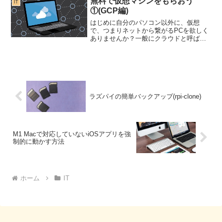
無料で仮想マシンをもらおう
IT
てくだ...
①(GCP編)
はじめに自分のパソコン以外に、仮想
で、つまりネットから繋がるPCを欲しく
ありませんか？一般にクラウドと呼ばれ
ますが、低スペックではありますが各社
無料で使えるものも用意しています。今
回は一番身近な、Googleの無料クラウド
を紹介したいと思い...
ラズパイの簡単バックアップ(rpi-clone)
M1 Macで対応していないiOSアプリを強
制的に動かす方法
ホーム
IT