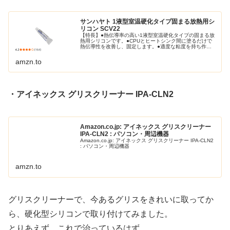
サンハヤト 1液型室温硬化タイプ固まる放熱用シ
リコン SCV22
【特長】●熱伝導率の高い1液型室温硬化タイプの固まる放
熱用シリコンです。●CPUとヒートシンク間に塗るだけで
熱伝導性を改善し、固定します。●適度な粘度を持ち作業
性に優れています。【用途】●パワートランジスタ、IC、
CPUなどの半導体デバイス...
amzn.to
・アイネックス グリスクリーナー IPA-CLN2
Amazon.co.jp: アイネックス グリスクリーナー
IPA-CLN2 : パソコン・周辺機器
Amazon.co.jp: アイネックス グリスクリーナー IPA-CLN2
: パソコン・周辺機器
amzn.to
グリスクリーナーで、今あるグリスをきれいに取ってか
ら、硬化型シリコンで取り付けてみました。
とりあえず、これで治っているはず。