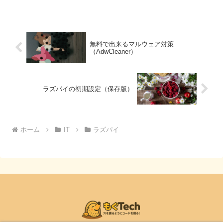
す。設定方法１．起動時に動作するスク
リプトを修正する。sudo nano /etc/rc...
無料で出来るマルウェア対策
（AdwCleaner）
ラズパイの初期設定（保存版）
ホーム
IT
ラズパイ