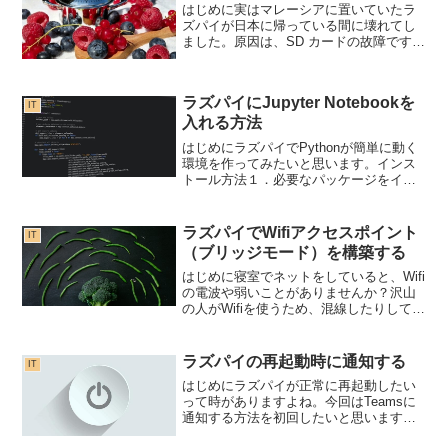
はじめに実はマレーシアに置いていたラ
ズパイが日本に帰っている間に壊れてし
ました。原因は、SD カードの故障です。
恐らく、停電などが重なり壊れてしまっ
たのかと想定されます。ということで、
極力壊れないようにするために、ラズパ
ラズパイにJupyter Notebookを
イをロム化（読み取り...
IT
入れる方法
はじめにラズパイでPythonが簡単に動く
環境を作ってみたいと思います。インス
トール方法１．必要なパッケージをイン
ストールします。sudo apt-get install
python3-pipsudo pip3 install --upg...
ラズパイでWifiアクセスポイント
IT
（ブリッジモード）を構築する
はじめに寝室でネットをしていると、Wifi
の電波や弱いことがありませんか？沢山
の人がWifiを使うため、混線したりして、
なかなか全ての部屋に電波が届くように
するのは難しいことがあります。こうい
う時に、余っているラズパイがあれば、
ラズパイの再起動時に通知する
IT
サクッとアク...
はじめにラズパイが正常に再起動したい
って時がありますよね。今回はTeamsに
通知する方法を初回したいと思います。
Slackなどでも同様の方法で実現可能で