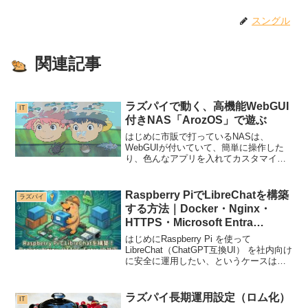
スングル
関連記事
ラズパイで動く、高機能WebGUI
IT
付きNAS「ArozOS」で遊ぶ
はじめに市販で打っているNASは、
WebGUIが付いていて、簡単に操作した
り、色んなアプリを入れてカスタマイズ
出来ますよね。フリーでも、独自に作っ
ている方がおられます。今回はその中の
「ArozOS」をインストールする方法をご
Raspberry PiでLibreChatを構築
ラズパイ
紹介します。公式...
する方法｜Docker・Nginx・
HTTPS・Microsoft Entra
ID(OpenID)対応
はじめにRaspberry Pi を使って
LibreChat（ChatGPT互換UI） を社内向け
に安全に運用したい、というケースは増
えています。本記事では、以下をすべて
満たす構成を 実際に動作確認できた手順
としてまとめます。Raspb...
ラズパイ長期運用設定（ロム化）
IT