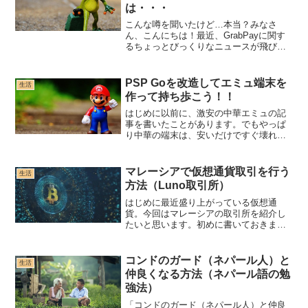
は・・・
こんな噂を聞いたけど…本当？みなさ
ん、こんにちは！最近、GrabPayに関す
るちょっとびっくりなニュースが飛び込
んできましたよね。「2024年9月11日か
ら、クレカでGrabPayにチャージすると
1%も手数料取られるんだって！」なんて
PSP Goを改造してエミュ端末を
生活
話。私...
作って持ち歩こう！！
はじめに以前に、激安の中華エミュの記
事を書いたことがあります。でもやっぱ
り中華の端末は、安いだけですぐ壊れた
り、エミュの再現度がいまいちだったり
するんですよね。それで今回は、日本に
一時帰国している間にヤフオクで安く
マレーシアで仮想通貨取引を行う
生活
PSP Goを手に入れて、...
方法（Luno取引所）
はじめに最近盛り上がっている仮想通
貨。今回はマレーシアの取引所を紹介し
たいと思います。初めに書いておきます
が、旅行者ビザの方は持てませんので正
規のビザを持っている方は試してみてく
ださい。仮想通貨ですが、別に何か儲け
コンドのガード（ネパール人）と
生活
ようと考えていなくても、送...
仲良くなる方法（ネパール語の勉
強法）
「コンドのガード（ネパール人）と仲良