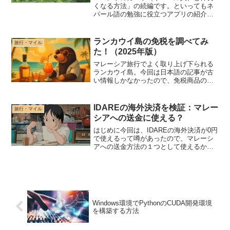
くなる方法」の続編です。といってもネ
パール語の勉強に役立つアプリの紹介で
す。
ランカウイ島の免税を調べてみ
旅行・マイル
た！（2025年版）
マレーシア旅行でよく取り上げ下られる
ランカウイ島。今回は日本語の記事が古
い情報しかなかったので、免税商品の持
ち帰りについての最新情報を調べてみま
した。
IDAREの海外決済を検証：マレー
旅行・マイル
シアへの送金に使える？
はじめに今回は、IDAREの海外決済が0円
で使えるって噂があったので、マレーシ
アへの送金方法の１つとして使えるかを
検証してみました。GrabやTnG EWallet
に使えたら、めっちゃ便利ですよね。最
初に結論どちらも使えません。TnG EW...
Windows環境でPythonのCUDA開発環境
を構築する方法