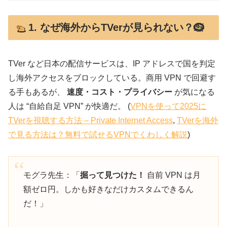
1. なぜ海外からTVerが見られない？🪹
TVer など日本の配信サービスは、IP アドレスで国を判定
し海外アクセスをブロックしている。商用 VPN で回避す
る手もあるが、
速度・コスト・プライバシー
が気になる
人は “自給自足 VPN” が快適だ。 (
VPNを使って2025に
TVerを視聴する方法 – Private Internet Access
,
TVerを海外
で見る方法は？無料で試せるVPNでくわしく解説
)
モグラ先生：「
掘って見つけた！
自前 VPN は月
額ゼロ円。しかも好きなだけカスタムできるん
だ！」