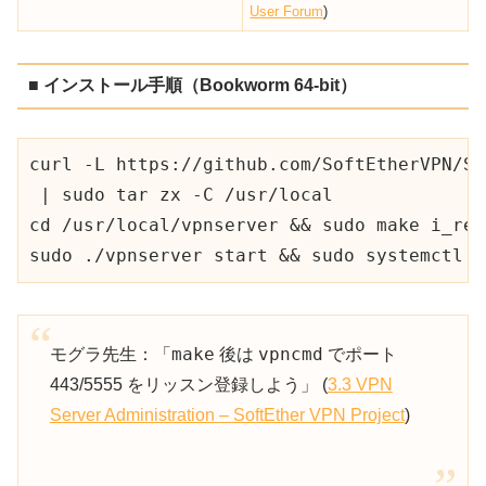
User Forum
)
■ インストール手順（Bookworm 64-bit）
curl -L https://github.com/SoftEtherVPN/So
 | sudo tar zx -C /usr/local

cd /usr/local/vpnserver && sudo make i_rea
sudo ./vpnserver start && sudo systemctl e
make
vpncmd
モグラ先生：「
後は
でポート
443/5555 をリッスン登録しよう」 (
3.3 VPN
Server Administration – SoftEther VPN Project
)