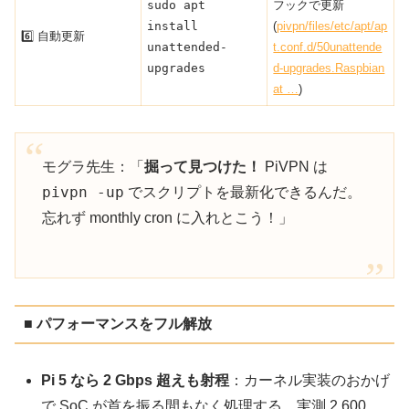
sudo apt
フックで更新
install
(
pivpn/files/etc/apt/ap
6️⃣ 自動更新
unattended-
t.conf.d/50unattende
upgrades
d-upgrades.Raspbian
at …
)
モグラ先生：「
掘って見つけた！
PiVPN は
pivpn -up
でスクリプトを最新化できるんだ。
忘れず monthly cron に入れとこう！」
■ パフォーマンスをフル解放
Pi 5 なら 2 Gbps 超えも射程
：カーネル実装のおかげ
で SoC が首を振る間もなく処理する。実測 2 600