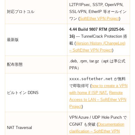
L2TP/IPsec, SSTP, OpenVPN,
対応プロトコル
SSL-VPN, EtherIP 等オールイン
ワン (
SoftEther VPN Project
)
4.44 Build 9807 RTM (2025-04-
16)
― TunnelCrack Protection 搭
最新版
載 (
Version History (ChangeLog)
– SoftEther VPN Project
)
.deb, .rpm, tar.gz（apt は準公式
配布形態
PPA）
xxxx.softether.net
が無料
で即取得可 (
how to create a VPN
ビルトイン DDNS
with home if ISP NAT
,
Remote
Access to LAN – SoftEther VPN
Project
)
VPN Azure / UDP Hole Punch で
CGNAT も突破 (
Documentation
NAT Traversal
clarification – SoftEther VPN