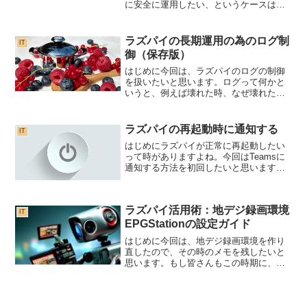
に安全に運用したい、というケースは増
えています。本記事では、以下をすべて
満たす構成を 実際に動作確認できた手順
としてまとめます。Raspb...
ラズパイの長期運用の為のログ制
IT
御（保存版）
はじめに今回は、ラズパイのログの制御
を扱いたいと思います。ログって何かと
いうと、例えば壊れた時、なぜ壊れたの
か原因を探るために、ログを見ることが
あります。ラズパイも、色々な機能を動
かすと、沢山のログが作られていきま
ラズパイの再起動時に通知する
IT
す。確かにログは必要ですが...
はじめにラズパイが正常に再起動したい
って時がありますよね。今回はTeamsに
通知する方法を初回したいと思います。
Slackなどでも同様の方法で実現可能で
す。設定方法１．起動時に動作するスク
リプトを修正する。sudo nano /etc/rc...
ラズパイ活用術：地デジ録画環境
IT
EPGStationの設定ガイド
はじめに今回は、地デジ録画環境を作り
直したので、その時のメモを残したいと
思います。もし皆さんもこの時期に、地
デジログが環境を作られる方は、参考に
してみてください。必要機材SCM ICカー
ドリーダー/ライター B-CAS・住基カード
対応 SC...