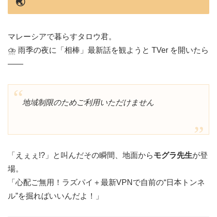
🌏
マレーシアで暮らすタロウ君。
⛈️ 雨季の夜に「相棒」最新話を観ようと TVer を開いたら
――
地域制限のためご利用いただけません
「えぇぇ!?」と叫んだその瞬間、地面から
モグラ先生
が登
場。
「心配ご無用！ラズパイ＋最新VPNで自前の“日本トンネ
ル”を掘ればいいんだよ！」