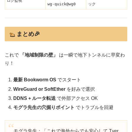
ログ監視
wg-quick@wg0
ック
まとめ🎉
これで
「地域制限の壁」
は一瞬で地下トンネルに早変わ
り！
最新 Bookworm OS
でスタート
WireGuard or SoftEther
を好みで選択
DDNS + ルータ転送
で外部アクセス OK
モグラ先生の穴掘りポイント
でトラブルを回避
モグラ先生：「これで海外からでも安心して Tver