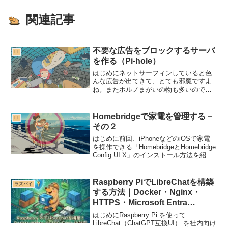
関連記事
不要な広告をブロックするサーバ
IT
を作る（Pi-hole）
はじめにネットサーフィンしていると色
んな広告が出てきて、とても邪魔ですよ
ね。またポルノまがいの物も多いので、
子どもにネットをさせている方も心配な
はず！！また害しかない広告の為に無駄
な通信も発生しているので、良いことが
Homebridgeで家電を管理する－
IT
何もありません。こういう...
その２
はじめに前回、iPhoneなどのiOSで家電
を操作できる「HomebridgeとHomebridge
Config UI X」のインストール方法を紹介
しました。今回は、実際に家電操作の設
定を入れていくことにしましょう。今回
は以下の２つを追加...
Raspberry PiでLibreChatを構築
ラズパイ
する方法｜Docker・Nginx・
HTTPS・Microsoft Entra
ID(OpenID)対応
はじめにRaspberry Pi を使って
LibreChat（ChatGPT互換UI） を社内向け