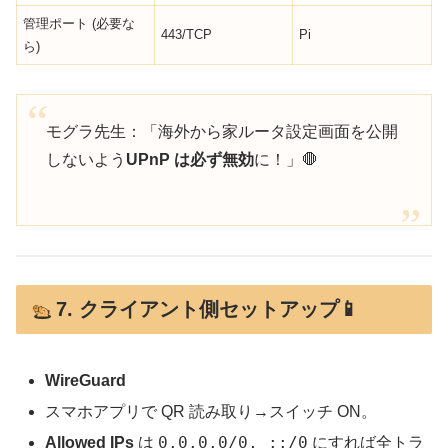
管理ポート (必要な
443/TCP
Pi
ら)
モグラ先生：「海外から家ルータ設定画面を公開
しないよう
UPnP は必ず無効
に！」🛑
7. クライアント側セットアップ📱
WireGuard
スマホアプリで QR 読み取り→スイッチ ON。
0.0.0.0/0, ::/0
Allowed IPs
は
にすれば全トラ