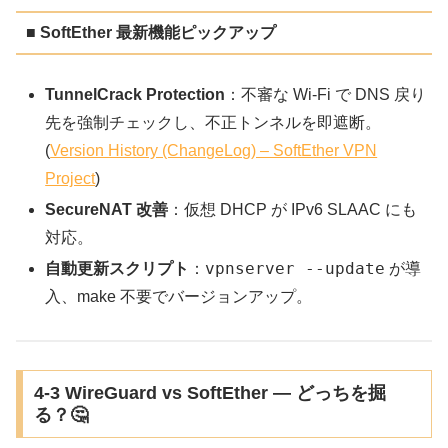
■ SoftEther 最新機能ピックアップ
TunnelCrack Protection
：不審な Wi-Fi で DNS 戻り
先を強制チェックし、不正トンネルを即遮断。
(
Version History (ChangeLog) – SoftEther VPN
Project
)
SecureNAT 改善
：仮想 DHCP が IPv6 SLAAC にも
対応。
vpnserver --update
自動更新スクリプト
：
が導
入、make 不要でバージョンアップ。
4-3 WireGuard vs SoftEther ― どっちを掘
る？🤔