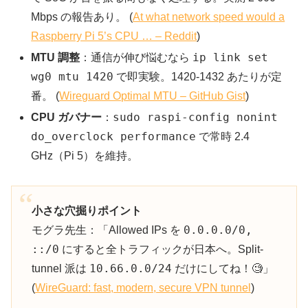
Mbps の報告あり。 (
At what network speed would a
Raspberry Pi 5’s CPU … – Reddit
)
ip link set
MTU 調整
：通信が伸び悩むなら
wg0 mtu 1420
で即実験。1420-1432 あたりが定
番。 (
Wireguard Optimal MTU – GitHub Gist
)
sudo raspi-config nonint
CPU ガバナー
：
do_overclock performance
で常時 2.4
GHz（Pi 5）を維持。
小さな穴掘りポイント
0.0.0.0/0,
モグラ先生：「Allowed IPs を
::/0
にすると全トラフィックが日本へ。Split-
10.66.0.0/24
tunnel 派は
だけにしてね！🧐」
(
WireGuard: fast, modern, secure VPN tunnel
)