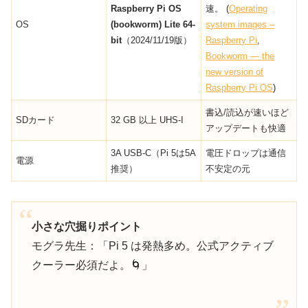
Raspberry Pi OS
速。 (
Operating
OS
(bookworm) Lite 64-
system images –
bit
（2024/11/19版）
Raspberry Pi
,
Bookworm — the
new version of
Raspberry Pi OS
)
書込/読込が速いほど
SDカード
32 GB 以上 UHS-I
アップデートも快適
3A USB-C（Pi 5は5A
電圧ドロップは通信
電源
推奨）
不安定の元
小さな穴掘りポイント
モグラ先生：「Pi 5 は発熱多め。公式アクティブ
クーラー必須だよ。🌀」