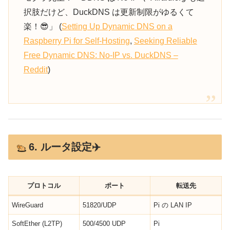
択肢だけど、DuckDNS は更新制限がゆるくて
楽！😎」 (
Setting Up Dynamic DNS on a
Raspberry Pi for Self-Hosting
,
Seeking Reliable
Free Dynamic DNS: No-IP vs. DuckDNS –
Reddit
)
6. ルータ設定✈️
プロトコル
ポート
転送先
WireGuard
51820/UDP
Pi の LAN IP
SoftEther (L2TP)
500/4500 UDP
Pi