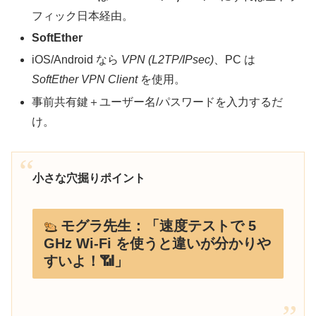
フィック日本経由。
SoftEther
iOS/Android なら
VPN (L2TP/IPsec)
、PC は
SoftEther VPN Client
を使用。
事前共有鍵＋ユーザー名/パスワードを入力するだ
け。
小さな穴掘りポイント
モグラ先生：「速度テストで 5
GHz Wi-Fi を使うと違いが分かりや
すいよ！📶」