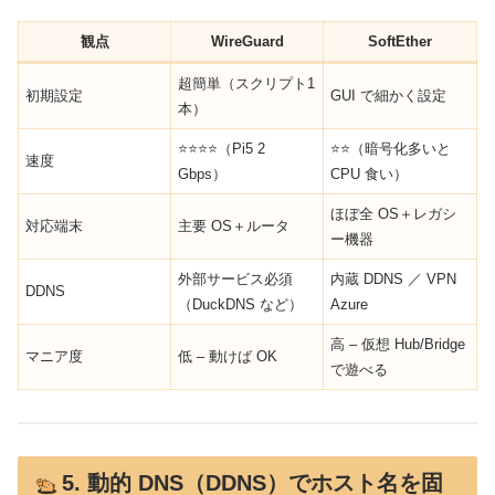
観点
WireGuard
SoftEther
超簡単（スクリプト1
初期設定
GUI で細かく設定
本）
⭐⭐⭐⭐（Pi5 2
⭐⭐（暗号化多いと
速度
Gbps）
CPU 食い）
ほぼ全 OS＋レガシ
対応端末
主要 OS＋ルータ
ー機器
外部サービス必須
内蔵 DDNS ／ VPN
DDNS
（DuckDNS など）
Azure
高 – 仮想 Hub/Bridge
マニア度
低 – 動けば OK
で遊べる
5. 動的 DNS（DDNS）でホスト名を固