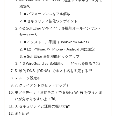
4-1 WireGuard ＋ PiVPN：最速トンネルを 10 分で
構築⛏️
■ パフォーマンスをフル解放
■ セキュリティ強化ワンポイント
4-2 SoftEther VPN 4.44：多機能オールインワン・
サーバー🔧
■ インストール手順（Bookworm 64-bit）
■ L2TP/IPsec を iPhone・Android 用に設定
■ SoftEther 最新機能ピックアップ
4-3 WireGuard vs SoftEther ― どっちを掘る？🤔
5. 動的 DNS（DDNS）でホスト名を固定する🪧
6. ルータ設定✈️
7. クライアント側セットアップ📱
モグラ先生：「速度テストで 5 GHz Wi-Fi を使うと違
いが分かりやすいよ！📶」
8. セキュリティと運用の掘り方🔐
まとめ🎉