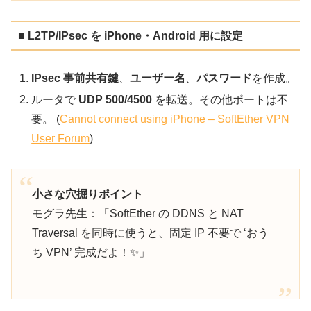
■ L2TP/IPsec を iPhone・Android 用に設定
IPsec 事前共有鍵
、
ユーザー名
、
パスワード
を作成。
ルータで
UDP 500/4500
を転送。その他ポートは不
要。 (
Cannot connect using iPhone – SoftEther VPN
User Forum
)
小さな穴掘りポイント
モグラ先生：「SoftEther の DDNS と NAT
Traversal を同時に使うと、固定 IP 不要で ‘おう
ち VPN’ 完成だよ！✨」