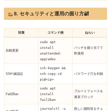
8. セキュリティと運用の掘り方🔐
対策
コマンド例
ねらい
sudo apt
install
パッチを掘り当てて
自動更新
unattended-
即適用
upgrades
ssh-keygen &&
SSH 鍵認証
ssh-copy-id
パスワード穴を封鎖
pi@<ip>
sudo apt
ブルートフォースを
Fail2Ban
install
速攻ブロック
fail2ban
journalctl -u
怪しい掘削音をチェ