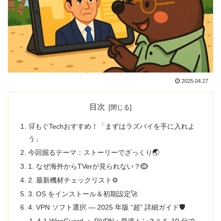
2025.04.27
目次
🛒もぐTechおすすめ！「まずはラズパイを手に入れよ
う」
今回掘るテーマ：ストーリーでざっくり🌏
1. なぜ海外からTVerが見られない？🪹
2. 最新機材チェックリスト⚙️
3. OS をインストール＆初期設定🚀
4. VPN ソフト選択 ― 2025 年版 “超” 詳細ガイド🛡️