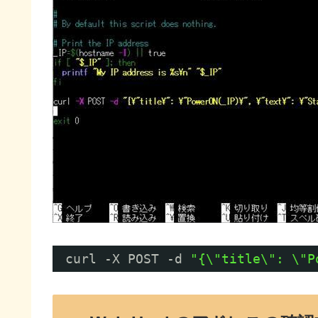
curl -X POST -d 
"{\"title\": \"P