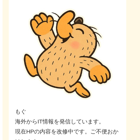
もぐ
tarted\"}"
https:
//
****.webhook.office.c
海外からIT情報を発信しています。
現在HPの内容を改修中です。ご不便おか