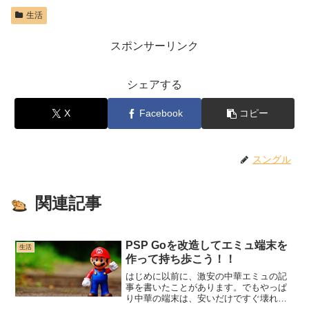
生活
スポンサーリンク
シェアする
X
Facebook
コピー
スングル
関連記事
PSP Goを改造してエミュ端末を
生活
作って持ち歩こう！！
はじめに以前に、激安の中華エミュの記
事を書いたことがあります。でもやっぱ
り中華の端末は、安いだけですぐ壊れた