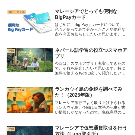
り、エミュの再現度がいまいちだったり
するんですよね。それで今回は、日本に
一時帰国している間にヤフオクで安く
マレーシアでとっても便利な
旅行・マイル
PSP Goを手に入れて、...
BigPayカード
はじめに「Big Pay」カードについて、
色々と使ってみて分かったことや便利な
点を今回お知らせしたいと思います。以
前の記事をご覧になりたい方は、下記に
アクセスしてください。・2020/3/30日更
新 「注意点」を追加使ってみて感じた
ネパール語学習の役立つスマホア
生活
３つの点...
プリ
今回は、スマホアプリも充実してきたの
で、それを紹介したいと思います。特に
無料で使えるものに絞って紹介したいと
思います。
ランカウイ島の免税を調べてみ
旅行・マイル
た！（2025年版）
マレーシア旅行でよく取り上げ下られる
ランカウイ島。今回は日本語の記事が古
い情報しかなかったので、免税商品の持
ち帰りについての最新情報を調べてみま
した。
マレーシアで仮想通貨取引を行う
生活
方法（Luno取引所）