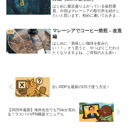
はじめに最近盛り上がっている仮想通
貨。今回はマレーシアの取引所を紹介し
たいと思います。初めに書いておきます
が、旅行者ビザの方は持てませんので正
規のビザを持っている方は試してみてく
ださい。仮想通貨ですが、別に何か儲け
マレーシアでコーヒー焙煎 – 改造
生活
ようと考えていなくても、送...
編
はじめに「美味しい珈琲を飲みた
い！！」そう思うと、やっぱりこだわり
たくなりますよね。ご存知の人も多いよ
うにマレーシアのコーヒーは、「コピ」
と呼ばれる甘ーいコーヒーが一般的で
す。あとお土産で渡すくらい「ホワイト
コーヒー」も有名ですね。 私たち...
古いRDPを最新のOSで使う方法！
【2025年最新】海外在住でもTVerが見れ
る！ラズパイVPN構築マニュアル